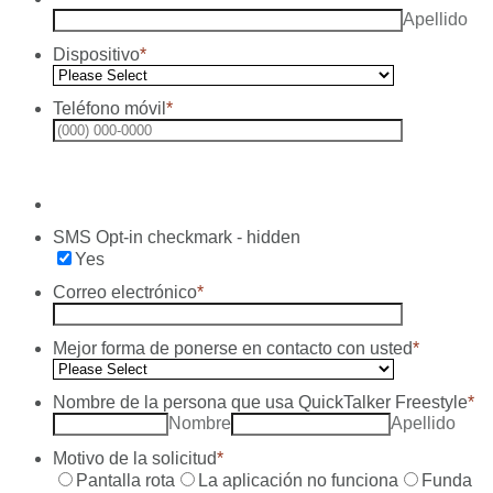
Apellido
Dispositivo
*
Teléfono móvil
*
Format: (00
SMS Opt-in checkmark - hidden
Yes
Correo electrónico
*
Mejor forma de ponerse en contacto con usted
*
Nombre de la persona que usa QuickTalker Freestyle
*
Nombre
Apellido
Motivo de la solicitud
*
Pantalla rota
La aplicación no funciona
Funda