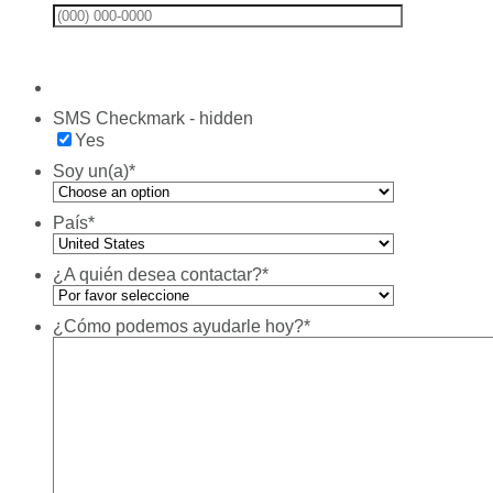
Format: (00
SMS Checkmark - hidden
Yes
Soy un(a)
*
País
*
¿A quién desea contactar?
*
¿Cómo podemos ayudarle hoy?
*